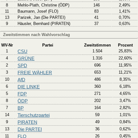
8
Mehlo-Plath, Christine (ÖDP)
146
2,49%
11
Baumann, Josef (FLO)
83
1,41%
13
Parizek, Jan (Die PARTEI)
41
0,70%
9
Häusler, Bernhard (PIRATEN)
37
0,63%
Zweitstimmen nach Wahlvorschlag
WV-Nr
Partei
Zweitstimmen
Prozent
1
CSU
1.504
25,83%
4
GRÜNE
1.316
22,60%
2
SPD
696
11,95%
3
FREIE WÄHLER
653
11,21%
10
AfD
486
8,35%
6
DIE LINKE
360
6,18%
5
FDP
271
4,65%
8
ÖDP
202
3,47%
7
BP
164
2,82%
14
Tierschutzpartei
59
1,01%
9
PIRATEN
49
0,84%
13
Die PARTEI
36
0,62%
11
FLO
26
0,45%