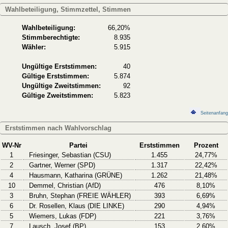
Wahlbeteiligung, Stimmzettel, Stimmen
Wahlbeteiligung:
66,20%
Stimmberechtigte:
8.935
Wähler:
5.915
Ungültige Erststimmen:
40
Gültige Erststimmen:
5.874
Ungültige Zweitstimmen:
92
Gültige Zweitstimmen:
5.823
Seitenanfang
Erststimmen nach Wahlvorschlag
WV-Nr
Partei
Erststimmen
Prozent
1
Friesinger, Sebastian (CSU)
1.455
24,77%
2
Gartner, Werner (SPD)
1.317
22,42%
4
Hausmann, Katharina (GRÜNE)
1.262
21,48%
10
Demmel, Christian (AfD)
476
8,10%
3
Bruhn, Stephan (FREIE WÄHLER)
393
6,69%
6
Dr. Rosellen, Klaus (DIE LINKE)
290
4,94%
5
Wiemers, Lukas (FDP)
221
3,76%
7
Lausch, Josef (BP)
153
2,60%