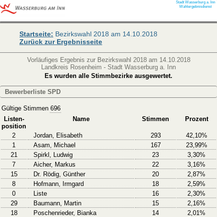
Stadt Wasserburg a. Inn
Wahlergebnisdienst
Startseite:
Bezirkswahl 2018 am 14.10.2018
Zurück zur Ergebnisseite
Vorläufiges Ergebnis zur Bezirkswahl 2018 am 14.10.2018
Landkreis Rosenheim - Stadt Wasserburg a. Inn
Es wurden alle Stimmbezirke ausgewertet.
Bewerberliste SPD
Gültige Stimmen
696
Listen-
Name
Stimmen
Prozent
position
2
Jordan, Elisabeth
293
42,10%
1
Asam, Michael
167
23,99%
21
Spirkl, Ludwig
23
3,30%
7
Aicher, Markus
22
3,16%
15
Dr. Rödig, Günther
20
2,87%
8
Hofmann, Irmgard
18
2,59%
0
Liste
16
2,30%
29
Baumann, Martin
15
2,16%
18
Poschenrieder, Bianka
14
2,01%