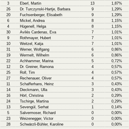
3
Eberl, Martin
13
1,87%
26
Dr. Turczynski-Hartje, Barbara
9
1,29%
20
Fuchsenberger, Elisabeth
9
1,29%
6
Mickel, Andrea
8
1,15%
4
Hügenell, Helga
8
1,15%
30
Avilés Cardenas, Eva
7
1,01%
9
Rothmayer, Hubert
7
1,01%
10
Weitzel, Katja
7
1,01%
31
Werner, Wolfgang
6
0,86%
19
Wermelt, Wilhelm
6
0,86%
22
Achhammer, Marina
5
0,72%
12
Dr. Greiner, Ramona
4
0,57%
25
Roll, Tim
4
0,57%
27
Rechenauer, Oliver
4
0,57%
11
Schafferhans, Heinz
3
0,43%
14
Dieckmann, Ulla
3
0,43%
16
Hörl, Christina
2
0,29%
24
Tschirge, Martina
2
0,29%
13
Sevengül, Serhat
1
0,14%
5
Salvermoser, Richard
0
0,00%
23
Weizenegger, Victor
0
0,00%
28
Schwärzli-Bühler, Karoline
0
0,00%