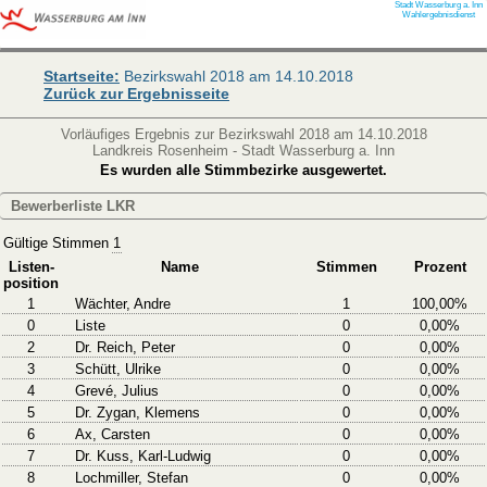
Stadt Wasserburg a. Inn
Wahlergebnisdienst
Startseite:
Bezirkswahl 2018 am 14.10.2018
Zurück zur Ergebnisseite
Vorläufiges Ergebnis zur Bezirkswahl 2018 am 14.10.2018
Landkreis Rosenheim - Stadt Wasserburg a. Inn
Es wurden alle Stimmbezirke ausgewertet.
Bewerberliste LKR
Gültige Stimmen
1
Listen-
Name
Stimmen
Prozent
position
1
Wächter, Andre
1
100,00%
0
Liste
0
0,00%
2
Dr. Reich, Peter
0
0,00%
3
Schütt, Ulrike
0
0,00%
4
Grevé, Julius
0
0,00%
5
Dr. Zygan, Klemens
0
0,00%
6
Ax, Carsten
0
0,00%
7
Dr. Kuss, Karl-Ludwig
0
0,00%
8
Lochmiller, Stefan
0
0,00%