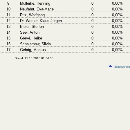
9
Müllerke, Henning
0
0,00%
10
Neufahrt, Eva-Marie
0
0,00%
11
Ritz, Wolfgang
0
0,00%
12
Dr. Werner, Klaus-Jürgen
0
0,00%
13
Bieler, Steffen
0
0,00%
14
Seer, Anton
0
0,00%
15
Grevé, Heike
0
0,00%
16
Schalamow, Silvia
0
0,00%
17
Gehrig, Markus
0
0,00%
Stand: 15.10.2018 01:34:58
Seitenanfang