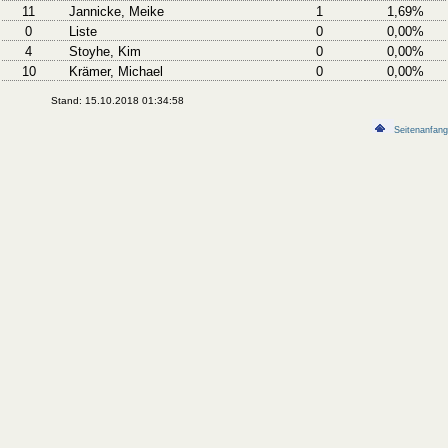
11
Jannicke, Meike
1
1,69%
0
Liste
0
0,00%
4
Stoyhe, Kim
0
0,00%
10
Krämer, Michael
0
0,00%
Stand: 15.10.2018 01:34:58
Seitenanfang