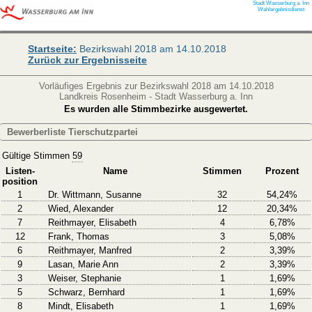
Stadt Wasserburg a. Inn
Wahlergebnisdienst
Startseite:
Bezirkswahl 2018 am 14.10.2018
Zurück zur Ergebnisseite
Vorläufiges Ergebnis zur Bezirkswahl 2018 am 14.10.2018
Landkreis Rosenheim - Stadt Wasserburg a. Inn
Es wurden alle Stimmbezirke ausgewertet.
Bewerberliste Tierschutzpartei
Gültige Stimmen
59
Listen-
Name
Stimmen
Prozent
position
1
Dr. Wittmann, Susanne
32
54,24%
2
Wied, Alexander
12
20,34%
7
Reithmayer, Elisabeth
4
6,78%
12
Frank, Thomas
3
5,08%
6
Reithmayer, Manfred
2
3,39%
9
Lasan, Marie Ann
2
3,39%
3
Weiser, Stephanie
1
1,69%
5
Schwarz, Bernhard
1
1,69%
8
Mindt, Elisabeth
1
1,69%