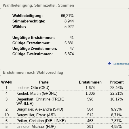
Wahlbeteiligung, Stimmzettel, Stimmen
Wahlbeteiligung:
66,21%
Stimmberechtigte:
8.944
Wähler:
5.922
Ungültige Erststimmen:
41
Gültige Erststimmen:
5.881
Ungültige Zweitstimmen:
47
Gültige Zweitstimmen:
5.874
Seitenanfang
Erststimmen nach Wahlvorschlag
WV-Nr
Partei
Erststimmen
Prozent
1
Lederer, Otto (CSU)
1.674
28,46%
4
Knobel, Martin (GRÜNE)
1.306
22,21%
3
Degenhart, Christine (FREIE
598
10,17%
WÄHLER)
2
Burgmaier, Alexandra (SPD)
584
9,93%
10
Bergmüller, Franz (AfD)
512
8,71%
6
Peiker, Christian (DIE LINKE)
463
7,87%
5
Linnerer, Michael (FDP)
291
4,95%