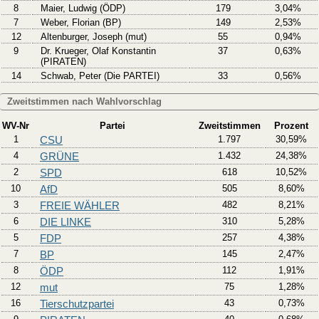
8
Maier, Ludwig (ÖDP)
179
3,04%
7
Weber, Florian (BP)
149
2,53%
12
Altenburger, Joseph (mut)
55
0,94%
9
Dr. Krueger, Olaf Konstantin
37
0,63%
(PIRATEN)
14
Schwab, Peter (Die PARTEI)
33
0,56%
Zweitstimmen nach Wahlvorschlag
WV-Nr
Partei
Zweitstimmen
Prozent
1
CSU
1.797
30,59%
4
GRÜNE
1.432
24,38%
2
SPD
618
10,52%
10
AfD
505
8,60%
3
FREIE WÄHLER
482
8,21%
6
DIE LINKE
310
5,28%
5
FDP
257
4,38%
7
BP
145
2,47%
8
ÖDP
112
1,91%
12
mut
75
1,28%
16
Tierschutzpartei
43
0,73%