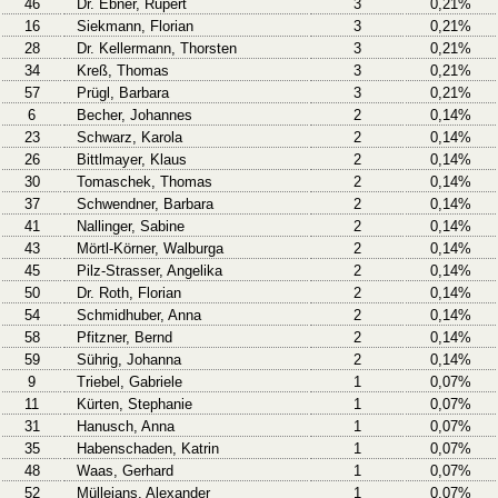
46
Dr. Ebner, Rupert
3
0,21%
16
Siekmann, Florian
3
0,21%
28
Dr. Kellermann, Thorsten
3
0,21%
34
Kreß, Thomas
3
0,21%
57
Prügl, Barbara
3
0,21%
6
Becher, Johannes
2
0,14%
23
Schwarz, Karola
2
0,14%
26
Bittlmayer, Klaus
2
0,14%
30
Tomaschek, Thomas
2
0,14%
37
Schwendner, Barbara
2
0,14%
41
Nallinger, Sabine
2
0,14%
43
Mörtl-Körner, Walburga
2
0,14%
45
Pilz-Strasser, Angelika
2
0,14%
50
Dr. Roth, Florian
2
0,14%
54
Schmidhuber, Anna
2
0,14%
58
Pfitzner, Bernd
2
0,14%
59
Sührig, Johanna
2
0,14%
9
Triebel, Gabriele
1
0,07%
11
Kürten, Stephanie
1
0,07%
31
Hanusch, Anna
1
0,07%
35
Habenschaden, Katrin
1
0,07%
48
Waas, Gerhard
1
0,07%
52
Müllejans, Alexander
1
0,07%