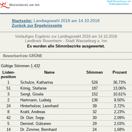
Stadt Wasserburg a. Inn
Wahlergebnisdienst
Startseite:
Landtagswahl 2018 am 14.10.2018
Zurück zur Ergebnisseite
Vorläufiges Ergebnis zur Landtagswahl 2018 am 14.10.2018
Landkreis Rosenheim - Stadt Wasserburg a. Inn
Es wurden alle Stimmbezirke ausgewertet.
Bewerberliste GRÜNE
Gültige Stimmen
1.432
Listen-
Name
Stimmen
Prozent
position
1
Schulze, Katharina
526
36,73%
51
König, Stefanie
187
13,06%
3
Sengl, Gisela
152
10,61%
2
Hartmann, Ludwig
136
9,50%
24
Hinterholzer, Leonhard
39
2,72%
8
Krahl, Andreas
32
2,23%
42
Dr. Dürr, Sepp
30
2,09%
5
Demirel, Gülseren
29
2,03%
14
Dr. Zimmer, Bernhard
24
1,68%