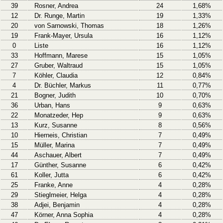
39
Rosner, Andrea
24
1,68%
12
Dr. Runge, Martin
19
1,33%
20
von Sarnowski, Thomas
18
1,26%
19
Frank-Mayer, Ursula
16
1,12%
0
Liste
16
1,12%
33
Hoffmann, Marese
15
1,05%
27
Gruber, Waltraud
15
1,05%
7
Köhler, Claudia
12
0,84%
4
Dr. Büchler, Markus
11
0,77%
21
Bogner, Judith
10
0,70%
36
Urban, Hans
9
0,63%
22
Monatzeder, Hep
9
0,63%
13
Kurz, Susanne
8
0,56%
10
Hierneis, Christian
7
0,49%
15
Müller, Marina
7
0,49%
44
Aschauer, Albert
7
0,49%
17
Günther, Susanne
6
0,42%
61
Koller, Jutta
6
0,42%
25
Franke, Anne
4
0,28%
29
Stieglmeier, Helga
4
0,28%
38
Adjei, Benjamin
4
0,28%
47
Körner, Anna Sophia
4
0,28%